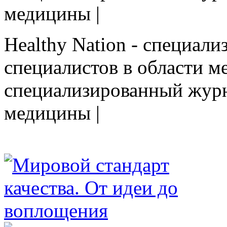
медицины |
Healthy Nation - cпециал
специалистов в области ме
cпециализированный журн
медицины |
HEALTHY NATION - специализированное изда