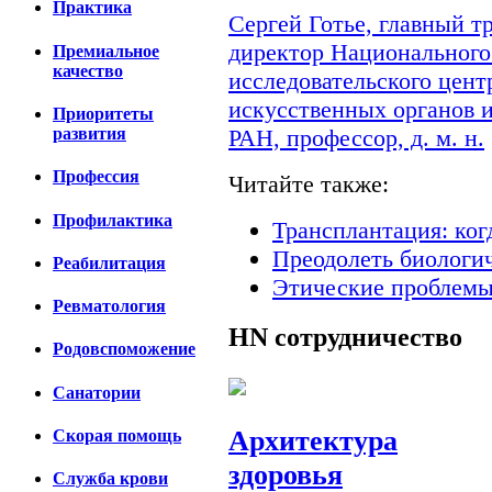
Практика
Сергей Готье, главный 
директор Национального
Премиальное
качество
исследовательского цент
искусственных органов 
Приоритеты
развития
РАН, профессор, д. м. н.
Профессия
Читайте также:
Профилактика
Трансплантация: ког
Преодолеть биологи
Реабилитация
Этические проблемы
Ревматология
HN
сотрудничество
Родовспоможение
Санатории
Архитектура
Скорая помощь
здоровья
Cлужба крови