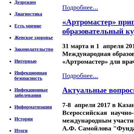
Дезрежим
Подробнее...
Диагностика
«Артромастер» при
Есть мнение
образовательный ку
Женское здоровье
31 марта и 1 апреля 20
Законодательство
Международная образо
«Артромастер» для врач
Интервью
Инфекционная
Подробнее...
безопасность
Актуальные вопрос
Инфекционные
заболевания
7-8 апреля 2017 в Каз
Информатизация
Всероссийская научно-
История
международным участи
А.Ф. Самойлова "Фунд
Итоги