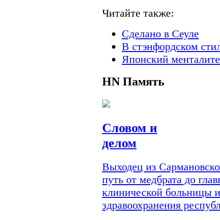
Читайте также:
Сделано в Сеуле
В стэнфордском сти
Японский менталите
HN
Память
Словом и
делом
Выходец из Сармановско
путь от медбрата до гла
клинической больницы и
здравоохранения респуб