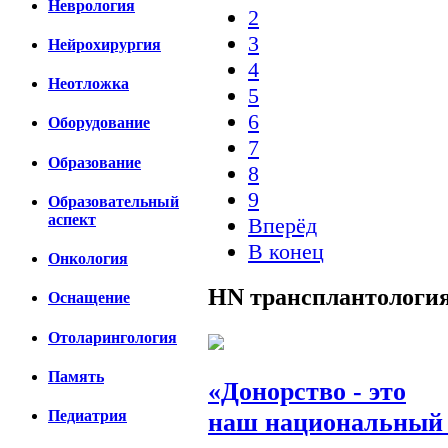
Неврология
2
3
Нейрохирургия
4
Неотложка
5
6
Оборудование
7
Образование
8
9
Образовательный
аспект
Вперёд
В конец
Онкология
HN
трансплантологи
Оснащение
Отоларингология
Память
«Донорство - это
наш национальный 
Педиатрия