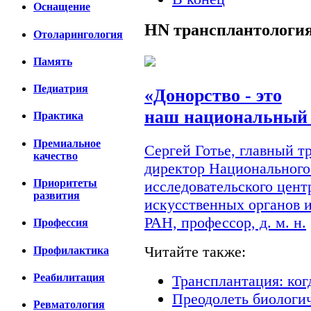
Оснащение
HN
трансплантологи
Отоларингология
Память
Педиатрия
«Донорство - это
наш национальный 
Практика
Премиальное
Сергей Готье, главный 
качество
директор Национального
Приоритеты
исследовательского цент
развития
искусственных органов 
РАН, профессор, д. м. н.
Профессия
Читайте также:
Профилактика
Реабилитация
Трансплантация: ког
Преодолеть биологи
Ревматология