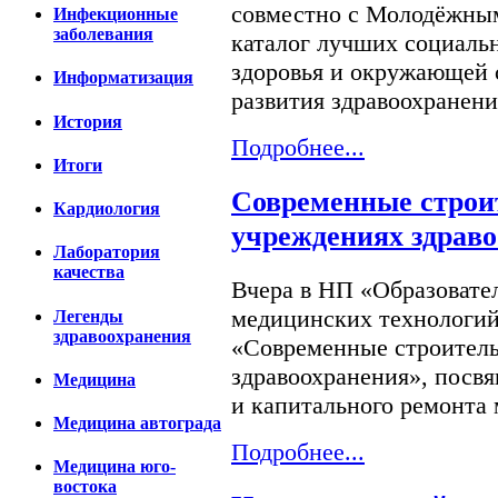
совместно с Молодёжны
Инфекционные
заболевания
каталог лучших социаль
здоровья и окружающей 
Информатизация
развития здравоохранения
История
Подробнее...
Итоги
Современные строи
Кардиология
учреждениях здрав
Лаборатория
качества
Вчера в НП «Образовате
медицинских технологий
Легенды
здравоохранения
«Современные строитель
здравоохранения», посв
Медицина
и капитального ремонта 
Медицина автограда
Подробнее...
Медицина юго-
востока