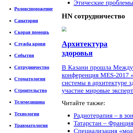
Этические проблемы
Родовспоможение
HN
сотрудничество
Санатории
Скорая помощь
Архитектура
Cлужба крови
здоровья
События
В Казани прошла Междун
Сотрудничество
конференция MES-2017 
Стоматология
системы в архитектуре з
участие мировые экспер
Строительство
Читайте также:
Телемедицина
Технологии
Радиотерапия – в зо
Татарстан – Франци
Травматология
Специализация «мод