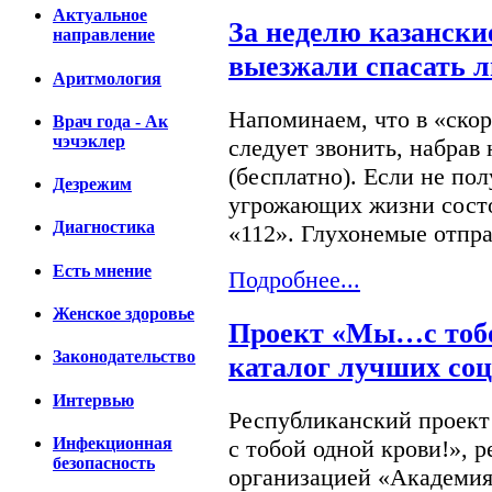
Актуальное
За неделю казански
направление
выезжали спасать 
Аритмология
Напоминаем, что в «ско
Врач года - Ак
чэчэклер
следует звонить, набрав 
(бесплатно). Если не пол
Дезрежим
угрожающих жизни состо
Диагностика
«112». Глухонемые отпр
Есть мнение
Подробнее...
Женское здоровье
Проект «Мы…с тобо
Законодательство
каталог лучших со
Интервью
Республиканский проект
Инфекционная
с тобой одной крови!»,
безопасность
организацией «Академия