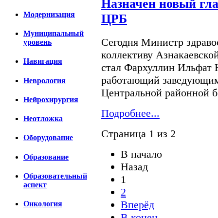
Назначен новый гл
Модернизация
ЦРБ
Муниципальный
Сегодня Министр здраво
уровень
коллективу Азнакаевской
Навигация
стал Фархуллин Ильфат 
работающий заведующим
Неврология
Центральной районной б
Нейрохирургия
Подробнее...
Неотложка
Страница 1 из 2
Оборудование
В начало
Образование
Назад
Образовательный
1
аспект
2
Вперёд
Онкология
В конец