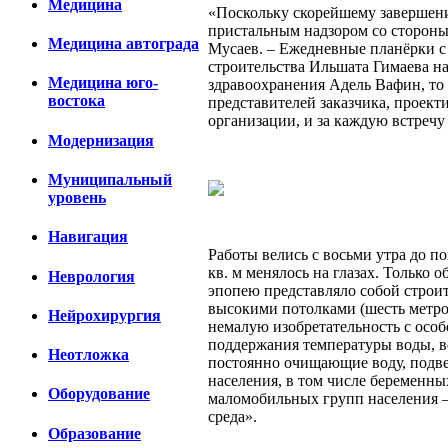
Медицина
«Поскольку скорейшему завершению
пристальным надзором со стороны
Медицина автограда
Мусаев. – Ежедневные планёрки с
строительства Ильшата Гимаева на
Медицина юго-
здравоохранения Адель Вафин, то 
востока
представителей заказчика, проек
организации, и за каждую встречу
Модернизация
Муниципальный
уровень
Навигация
Работы велись с восьми утра до п
кв. м менялось на глазах. Только 
Неврология
эпопею представляло собой строит
высокими потолками (шесть метро
Нейрохирургия
немалую изобретательность с особ
поддержания температуры воды, в
Неотложка
постоянно очищающие воду, подве
населения, в том числе беременн
Оборудование
маломобильных групп населения –
среда».
Образование