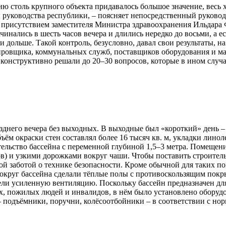
 столь крупного объекта придавалось большое значение, весь 
 руководства республики, – поясняет непосредственный руковод
 присутствием заместителя Министра здравоохранения Ильдара 
чинались в шесть часов вечера и длились нередко до восьми, а 
и дольше. Такой контроль, безусловно, давал свои результаты, 
тировщика, коммунальных служб, поставщиков оборудования и ма
 конструктивно решали до 20–30 вопросов, которые в ином случа
озднего вечера без выходных. В выходные был «короткий» день –
объём окраски стен составлял более 16 тысяч кв. м, укладки лино
ельство бассейна с переменной глубиной 1,5–3 метра. Помещени
в) и узкими дорожками вокруг чаши. Чтобы поставить строител
ой заботой о технике безопасности. Кроме обычной для таких 
округ бассейна сделали тёплые полы с противоскользящим покр
ли усиленную вентиляцию. Поскольку бассейн предназначен дл
ых, пожилых людей и инвалидов, в нём было установлено оборуд
 подъёмники, поручни, колёсоотбойники – в соответствии с н