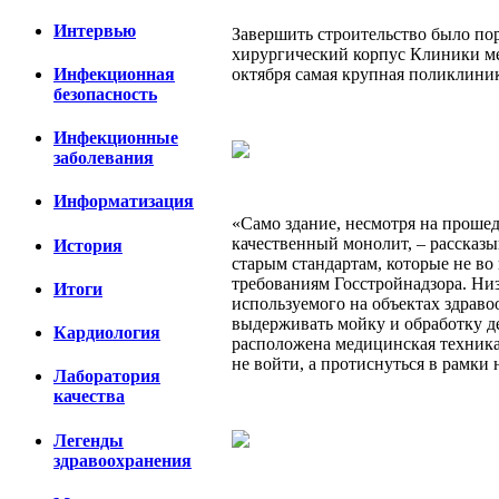
Интервью
Завершить строительство было по
хирургический корпус Клиники ме
Инфекционная
октября самая крупная поликлини
безопасность
Инфекционные
заболевания
Информатизация
«Само здание, несмотря на прошед
качественный монолит, – рассказ
История
старым стандартам, которые не в
требованиям Госстройнадзора. Низ
Итоги
используемого на объектах здрав
выдерживать мойку и обработку д
Кардиология
расположена медицинская техника
не войти, а протиснуться в рамки
Лаборатория
качества
Легенды
здравоохранения