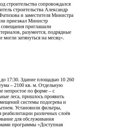
ход строительства сопровождался
итель строительства Александр
Фатихова и заместителя Министра
если приезжал Министр
на совещания приглашали
териалов, разумеется, подрядные
е могли затянуться на месяц».
 до 17:30. Здание площадью 10 260
леума – 2100 кв. м. Отдельную
е непростое по форме – с
ьные леса, пришлось проявить
помещений системы подогрева и
ытием. Установили фильтры,
я реабилитации различных слоёв
ование для обслуживания
ормами программы «Доступная