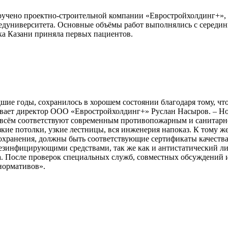
ручено проектно-строительной компании «Евростройхолдинг+»,
дуниверситета. Основные объёмы работ выполнялись с середин
ка Казани приняла первых пациентов.
шие годы, сохранилось в хорошем состоянии благодаря тому, что
ывает директор ООО «Евростройхолдинг+» Руслан Насыров. – Но
о всём соответствуют современным противопожарным и санитар
кие потолки, узкие лестницы, вся инженерия напоказ. К тому же
оохранения, должны быть соответствующие сертификаты качеств
езинфицирующими средствами, так же как и антистатический ли
. После проверок специальных служб, совместных обсуждений 
 нормативов».