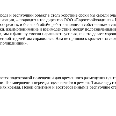
рода и республики объект в столь короткие сроки мы смогли бл
низации, – подводит итог директор ООО «Евростройхолдинг+» 
их средств, и большой объём работ выполнили собственными сил
ики, взаимопонимание и взаимодействие между подразделениями 
 мы к финишу смогли наращивать усилия, как это делает хорош
вленной задачей мы справились. Нам не пришлось краснеть за св
 поликлиники».
ается подготовкой помещений для временного размещения цент
. По завершении переезда здесь начнётся ремонт. Также ведутс
ниях кремля. Покой опытным и востребованным в республике стр