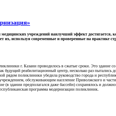
ернизация»
и медицинских учреждений наилучший эффект достигается, 
ет их, используя современные и проверенные на практике с
ликлиники г. Казани проводилось в сжатые сроки. Это здание со
ак будущий реабилитационный центр, несколько раз пытались до
ой рядом поликлиники убедила руководство города и республик
 учреждением, обслуживающим население Приволжского и части
ие (в здании предполагался даже бассейн) сохранялось и должн
республиканская программа модернизации поликлиник.