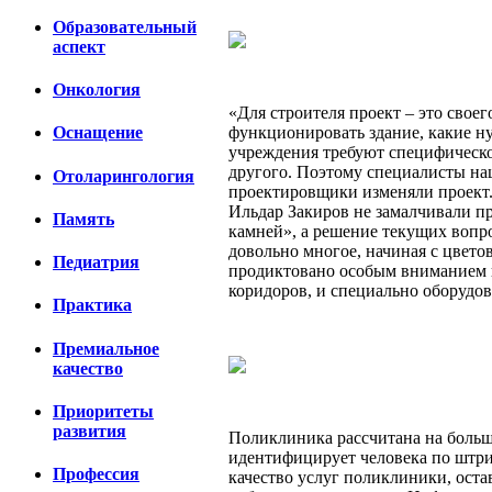
Образовательный
аспект
Онкология
«Для строителя проект – это своег
функционировать здание, какие н
Оснащение
учреждения требуют специфическо
другого. Поэтому специалисты на
Отоларингология
проектировщики изменяли проект
Ильдар Закиров не замалчивали п
Память
камней», а решение текущих вопр
довольно многое, начиная с цвет
Педиатрия
продиктовано особым вниманием к
коридоров, и специально оборудов
Практика
Премиальное
качество
Приоритеты
развития
Поликлиника рассчитана на большо
идентифицирует человека по штри
Профессия
качество услуг поликлиники, оста