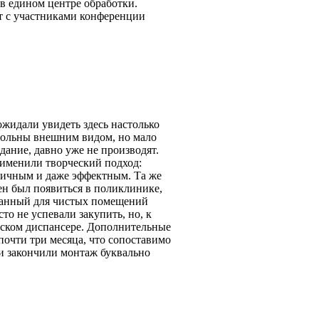
в едином центре обработки.
ст с участниками конференции
жидали увидеть здесь настолько
овольны внешним видом, но мало
здание, давно уже не производят.
рименили творческий подход:
оничным и даже эффектным. Та же
ен был появиться в поликлинике,
отанный для чистых помещений
о не успевали закупить, но, к
ческом диспансере. Дополнительные
почти три месяца, что сопоставимо
 и закончили монтаж буквально