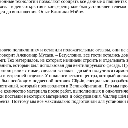
нные технологии позволяют собирать все данные о пациентах 
язь – в день открытия в конференц-зале был установлен телемо
идеи до воплощения. Опыт Клиники Мэйо».
овую поликлинику и оставили положительные отзывы, они не о
говорит Александр Мусаев. – Безусловно, все гости остались д
стоит. Тех материалов, из которых начинали строить и отделывать 
ранита, который был использован для вентилируемого фасада. П
 «поиграли» с ними, сделали вставки – дизайн получился гарм
и внутренней отделке. У онкологического центра, который долж
м был необходим подвесной потолок Clip-in, специально разраб
етичный, который производится в Великобритании. Его мы прост
рое количество материала после работ, выполненных в онкологи
и поставки некоторых материалов и оборудования. Чиллер шёл 
бъекта. Поэтому мы всё максимально подготовили для установки