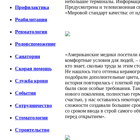
небольшие терминалы. Информацио
Предусмотрена и телевизионная св
Профилактика
«Мировой стандарт качества: от 
Реабилитация
Ревматология
Родовспоможение
«Американские медики посетили н
Санатории
комфортные условия для людей, – 
кто знает, сколько труда за этим 
Скорая помощь
Не нашлось того оттенка керамог
подобрали дополнительные цвета,
Cлужба крови
история повторилась с плиткой пр
были свои особые требования. Та
События
нового поколения, полностью герм
счастью, у нас оставалось некото
сложности создавали большие срок
Сотрудничество
со сроком ввода в строй самого о
перед открытием».
Стоматология
Строительство