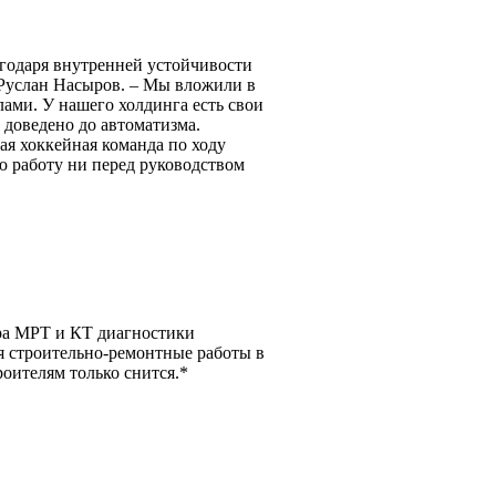
агодаря внутренней устойчивости
Руслан Насыров. – Мы вложили в
ами. У нашего холдинга есть свои
доведено до автоматизма.
ая хоккейная команда по ходу
ою работу ни перед руководством
ра МРТ и КТ диагностики
я строительно-ремонтные работы в
оителям только снится.*