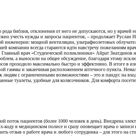
о рода библия, отклонения от него не допускаются, но у врачей е
ужно учесть нужды и запросы пациентов, – продолжает Руслан 
й инженерии: мощной вентиляции, ультрафиолетовых облучате
шей компании всегда стараются идти навстречу пожеланиям вра
. Главный врач «Студенческой поликлиники» Айрат Зиатдинов 
роблем, а выносили на общее обсуждение, благодаря этому иск
осов проходило максимально быстро и эффективно. В итоге в из
овой гаммы и заканчивая расположением аптечного пункта. Нем
 людям с ограниченными возможностями – это и пандус на входе
анные туалеты, удобные для колясочников. Для комфорта посети
й поток пациентов (более 1000 человек в день). Внедрена элек
х-коду в медицинском полисе и сразу оповещает врача о записи
вить отзыв о работе врача и любого сотрудника – для этого на с