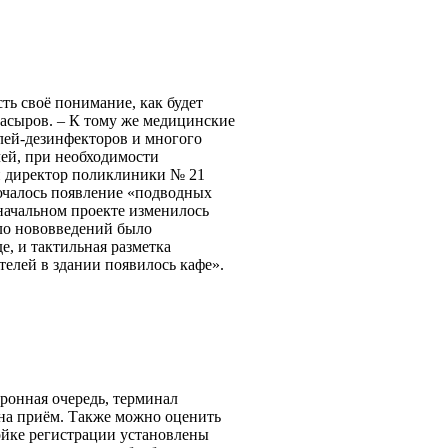
сть своё понимание, как будет
Насыров. – К тому же медицинские
лей-дезинфекторов и многого
чей, при необходимости
и директор поликлиники № 21
лючалось появление «подводных
начальном проекте изменилось
ало нововведений было
, и тактильная разметка
телей в здании появилось кафе».
тронная очередь, терминал
 на приём. Также можно оценить
тойке регистрации установлены