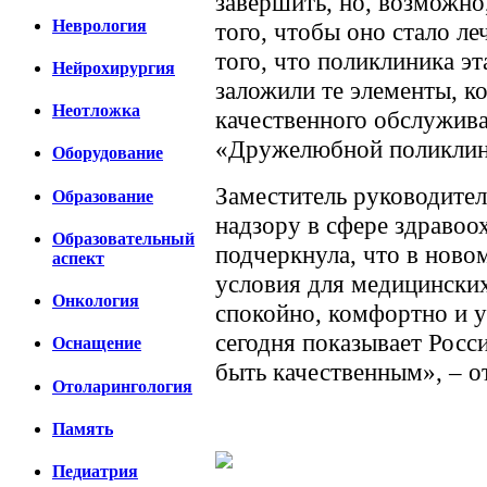
завершить, но, возможно
Неврология
того, чтобы оно стало 
того, что поликлиника эт
Нейрохирургия
заложили те элементы, к
Неотложка
качественного обслужива
«Дружелюбной поликлин
Оборудование
Заместитель руководите
Образование
надзору в сфере здравоо
Образовательный
подчеркнула, что в ново
аспект
условия для медицинских
Онкология
спокойно, комфортно и 
сегодня показывает Росс
Оснащение
быть качественным», – о
Отоларингология
Память
Педиатрия