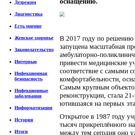
оснащению.
Дезрежим
Диагностика
Есть мнение
В 2017 году по решению 
Женское здоровье
запущена масштабная пр
Законодательство
амбулаторно-поликлиниче
привести медицинские у
Интервью
соответствие с самыми 
Инфекционная
комфортабельности, осн
безопасность
Самым крупным объектом
Инфекционные
реконструкции, стала 21-
заболевания
ютившаяся на первых эт
Информатизация
Открытое в 1987 году уч
История
тысяч прикреплённого на
между тем сегодня оно у
Итоги