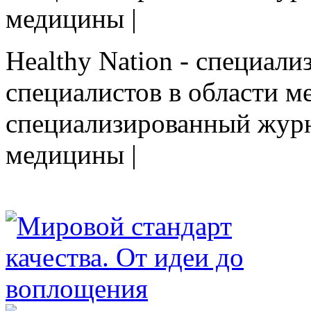
медицины |
Healthy Nation - cпециал
специалистов в области ме
cпециализированный журн
медицины |
HEALTHY NATION - специализированное изда