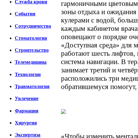
Cлужба крови
гармоничными цветовым
зоны отдыха и ожидания
События
кулерами с водой, больш
Сотрудничество
каждым кабинетом врача
оповещают о порядке оч
Стоматология
«Доступная среда» для 
Строительство
работают шесть лифтов,
система навигации. В те
Телемедицина
занимает третий и четвё
Технологии
расположились три меди
обратившемуся помогут, н
Травматология
Увлечение
Фармация
Хирургия
«Чтобы изменить ментали
Экспертиза