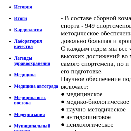
История
- В составе сборной ко
Итоги
спорта - 949 спортсменов
Кардиология
методическое обеспечени
довольно большая и кроп
Лаборатория
качества
С каждым годом мы все ч
высоких достижений во м
Легенды
самого спортсмена, но и
здравоохранения
его подготовке.
Медицина
Научное обеспечение по
включает:
Медицина автограда
● медицинское
Медицина юго-
● медико-биологическое
востока
● научно-методическое
Модернизация
● антидопинговое
● психологическое
Муниципальный