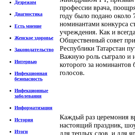
Дезрежим
профессии врача, поощр
Диагностика
году было подано около 
номинантами конкурса ст
Есть мнение
учреждения. Как и всегд
Женское здоровье
Общественный совет при
Республики Татарстан пу
Законодательство
Важную роль сыграло и и
Интервью
которого за номинантов 
голосов.
Инфекционная
безопасность
Инфекционные
заболевания
Информатизация
Каждый раз церемония в
История
настоящий праздник, шоу
Итоги
для теплых слов, и для 