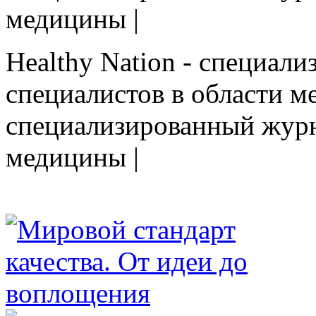
медицины |
Healthy Nation - cпециал
специалистов в области ме
cпециализированный журн
медицины |
HEALTHY NATION - специализированное изда