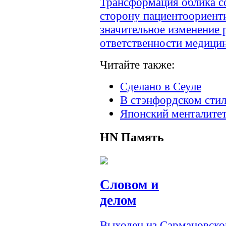
Трансформация облика с
сторону пациентоориент
значительное изменение
ответственности медицин
Читайте также:
Сделано в Сеуле
В стэнфордском стил
Японский менталите
HN
Память
Словом и
делом
Выходец из Сармановско