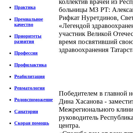
коллектив врачей из Рес
Практика
больницы МЗ РТ: Алекса
Рифкат Нуретдинов, Све
Премиальное
«Легендой здравоохране
качество
участник Великой Отечес
Приоритеты
время посвятивший свою
развития
здравоохранения Татарст
Профессия
Профилактика
Реабилитация
Ревматология
Победителем в главной 
Родовспоможение
Дина Хасанова - замести
Межрегионального клини
Санатории
руководитель Республика
Скорая помощь
центра.