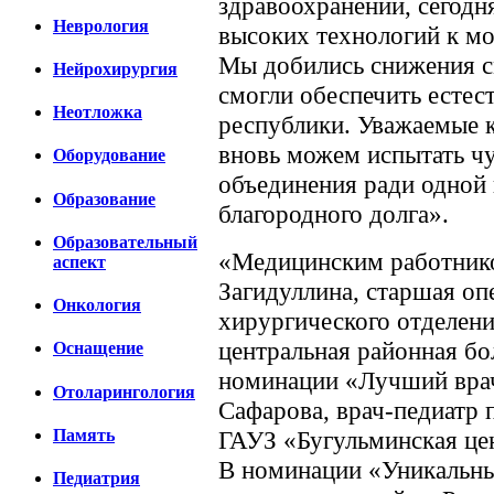
здравоохранении, сегодн
Неврология
высоких технологий к мо
Мы добились снижения с
Нейрохирургия
смогли обеспечить естес
Неотложка
республики. Уважаемые к
вновь можем испытать ч
Оборудование
объединения ради одной 
Образование
благородного долга».
Образовательный
«Медицинским работнико
аспект
Загидуллина, старшая оп
Онкология
хирургического отделен
центральная районная бо
Оснащение
номинации «Лучший врач
Отоларингология
Сафарова, врач-педиатр 
ГАУЗ «Бугульминская це
Память
В номинации «Уникальны
Педиатрия