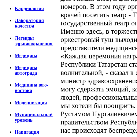
номеров. В этом году ор
Кардиология
врачей посетить театр - 
Лаборатория
государственный театр о
качества
Именно здесь, в торжест
Легенды
оркестровый туш выходи
здравоохранения
представители медицинск
«Каждая церемония нагр
Медицина
Республики Татарстан ст
Медицина
волнительной, - сказал в
автограда
министр здравоохранения
Медицина юго-
могу сдержать эмоций, к
востока
людей, профессиональных
Модернизация
мы хотели бы поощрить.
Рустамом Нургалиевиче
Муниципальный
уровень
правительством Республи
нас происходят беспреце
Навигация