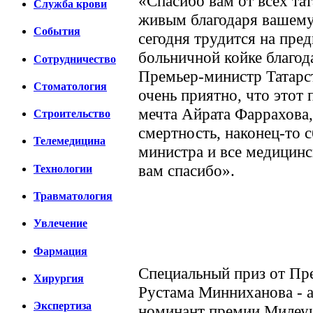
«Спасибо вам от всех тат
Cлужба крови
живым благодаря вашему
События
сегодня трудится на пред
больничной койке благода
Сотрудничество
Премьер-министр Татарс
Стоматология
очень приятно, что этот 
мечта Айрата Фаррахова
Строительство
смертность, наконец-то с
Телемедицина
министра и все медицинс
вам спасибо».
Технологии
Травматология
Увлечение
Фармация
Специальный приз от Пре
Хирургия
Рустама Минниханова - а
Экспертиза
номинант премии Милеу