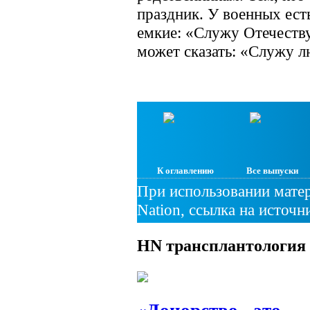
праздник. У военных ест
емкие: «Служу Отечеству
может сказать: «Служу л
К оглавлению
Все выпуски
При использовании матер
Nation, ссылка на источн
HN
трансплантология