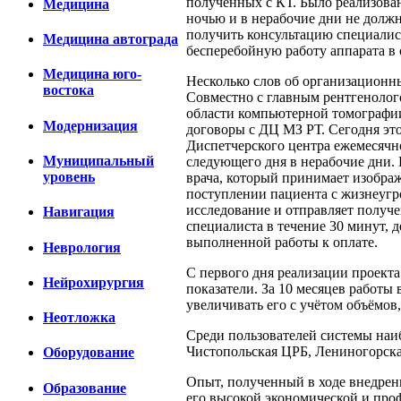
полученных с КТ. Было реализова
Медицина
ночью и в нерабочие дни не долж
получить консультацию специалист
Медицина автограда
бесперебойную работу аппарата в 
Медицина юго-
Несколько слов об организационн
востока
Совместно с главным рентгенолог
области компьютерной томографии
Модернизация
договоры с ДЦ МЗ РТ. Сегодня эт
Диспетчерского центра ежемесячно 
Муниципальный
следующего дня в нерабочие дни.
уровень
врача, который принимает изображ
поступлении пациента с жизнеугр
исследование и отправляет получе
Навигация
специалиста в течение 30 минут, 
выполненной работы к оплате.
Неврология
С первого дня реализации проект
Нейрохирургия
показатели. За 10 месяцев работы 
увеличивать его с учётом объёмов
Неотложка
Среди пользователей системы наиб
Чистопольская ЦРБ, Лениногорска
Оборудование
Опыт, полученный в ходе внедрен
Образование
его высокой экономической и про