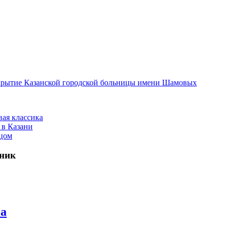
открытие Казанской городской больницы имени Шамовых
вая классика
 в Казани
ицом
иник
на