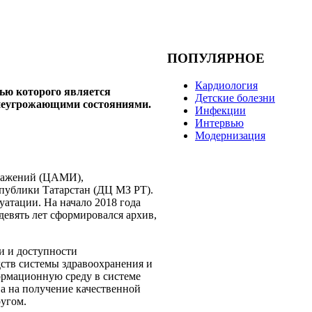
ПОПУЛЯРНОЕ
Кардиология
лью которого является
Детские болезни
изнеугрожающими состояниями.
Инфекции
Интервью
Модернизация
бражений (ЦАМИ),
публики Татарстан (ДЦ МЗ РТ).
атации. На начало 2018 года
девять лет сформировался архив,
и и доступности
ств системы здравоохранения и
рмационную среду в системе
ва на получение качественной
ругом.