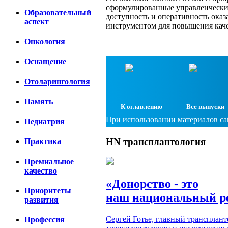
сформулированные управленчески
Образовательный
доступность и оперативность ока
аспект
инструментом для повышения кач
Онкология
Оснащение
Отоларингология
Память
К оглавлению
Все выпуски
При использовании материалов сай
Педиатрия
HN
трансплантология
Практика
Премиальное
качество
«Донорство - это
Приоритеты
наш национальный р
развития
Сергей Готье, главный трансплан
Профессия