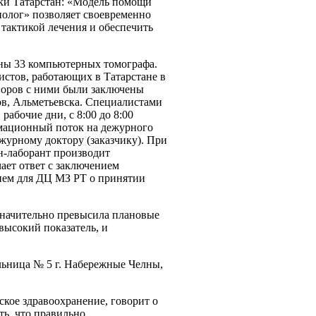
ки Татарстан: «Модель помощи
нолог» позволяет своевременно
 тактикой лечения и обеспечить
ны 33 компьютерных томографа.
стов, работающих в Татарстане в
воров с ними были заключены
ов, Альметьевска. Специалистами
рабочие дни, с 8:00 до 8:00
рмационный поток на дежурного
ежурному доктору (заказчику). При
н-лаборант производит
ает ответ с заключением
нием для ДЦ МЗ РТ о принятии
значительно превысила плановые
 высокий показатель, и
льница № 5 г. Набережные Челны,
кое здравоохранение, говорит о
ь, что правильно