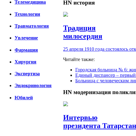
HN
история
Телемедицина
Технологии
Травматология
Традиция
милосердия
Увлечение
25 апреля 1910 года состоялось 
Фармация
Читайте также:
Хирургия
Городская больница № 6: жи
Экспертиза
Единый диспансер – первый
Больница с человеческим л
Эндокринология
HN
модернизация поликл
Юбилей
Интервью
президента Татарста