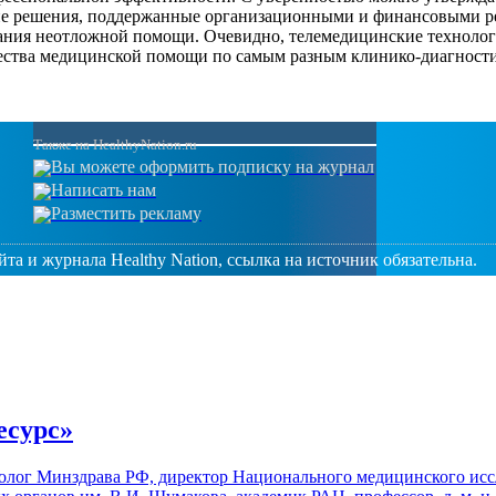
е решения, поддержанные организационными и финансовыми ре
зания неотложной помощи. Очевидно, телемедицинские техноло
ества медицинской помощи по самым разным клинико-диагност
Также на HealthyNation.ru
Вы можете оформить подписку на журнал
Написать нам
Разместить рекламу
та и журнала Healthy Nation, ссылка на источник обязательна.
есурс»
толог Минздрава РФ, директор Национального медицинского исс