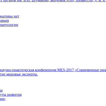
 органов им. В.И. Шумакова, академик РАН, профессор, д. м. н.
рнативы нет
арьер
лантологии
научно-практическая конференция MES-2017 «Современные инж
стие мировые эксперты.
па
уты развития
ия»