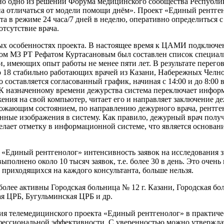
но одно из решений Форума медицинского сообщества Республи
на отличаться от модели помощи днём». Проект «Единый рентге
а в режиме 24 часа/7 дней в неделю, оперативно определиться с
отсутствие врача.
ых особенностях проекта. В настоящее время к ЦАМИ подключе
ом МЗ РТ Рефатом Куртасановым был составлен список специали
, имеющих опыт работы не менее пяти лет. В результате перего
о 18 стабильно работающих врачей из Казани, Набережных Челн
составляется согласованный график, начиная с 14:00 и до 8:00 в 
 К назначенному времени дежурства система переключает инфо
ения на свой компьютер, читает его и направляет заключение д
ожающим состоянием, по направлению дежурного врача, рентге
нные изображения в систему. Как правило, дежурный врач получ
делает отметку в информационной системе, что является основа
а «Единый рентгенолог» интенсивность заявок на исследования 
выполнено около 10 тысяч заявок, т.е. более 30 в день. Это очень
, приходящихся на каждого консультанта, больше нельзя.
олее активны Городская больница № 12 г. Казани, Городская бо
я ЦРБ, Бугульминская ЦРБ и др.
ия телемедицинского проекта «Единый рентгенолог» в практичес
фессиональной эффективности. С уверенностью можно утверждат