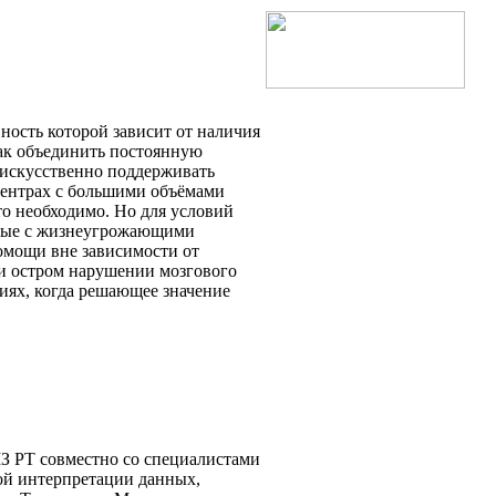
ность которой зависит от наличия
как объединить постоянную
 искусственно поддерживать
центрах с большими объёмами
о необходимо. Но для условий
ьные с жизнеугрожающими
помощи вне зависимости от
ри остром нарушении мозгового
иях, когда решающее значение
З РТ совместно со специалистами
ой интерпретации данных,