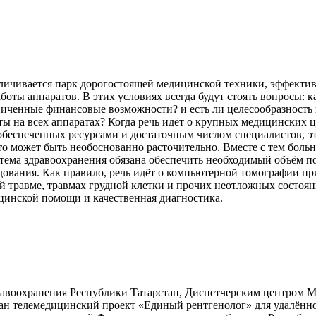
личивается парк дорогостоящей медицинской техники, эффектив
боты аппаратов. В этих условиях всегда будут стоять вопросы: 
ниченные финансовые возможности? и есть ли целесообразность
ты на всех аппаратах? Когда речь идёт о крупных медицинских 
беспеченных ресурсами и достаточным числом специалистов, эт
о может быть необоснованно расточительно. Вместе с тем бол
стема здравоохранения обязана обеспечить необходимый объём 
дования. Как правило, речь идёт о компьютерной томографии п
й травме, травмах грудной клетки и прочих неотложных состоян
цинской помощи и качественная диагностика.
равоохранения Республики Татарстан, Диспетчерским центром М
ан телемедицинский проект «Единый рентгенолог» для удалённ