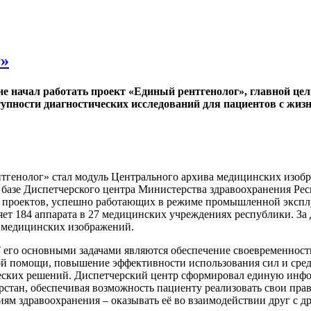
г»
не начал работать проект «Единый рентгенолог», главной це
ступности диагностических исследований для пациентов с ж
нтгенолог» стал модуль Центрального архива медицинских изо
базе Диспетчерского центра Министерства здравоохранения Рес
проектов, успешно работающих в режиме промышленной эксплу
т 184 аппарата в 27 медицинских учреждениях республики. За 
 медицинских изображений.
его основными задачами являются обеспечение своевременност
й помощи, повышение эффективности использования сил и сред
еских решений. Диспетчерский центр сформировал единую инфо
стан, обеспечивая возможность пациенту реализовать свои пра
м здравоохранения – оказывать её во взаимодействии друг с д