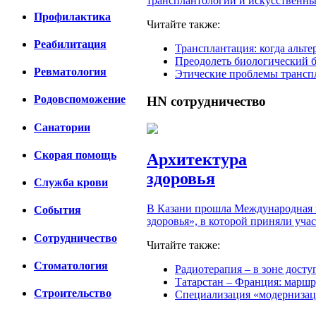
трансплантологии и искусственных
Профилактика
Читайте также:
Реабилитация
Трансплантация: когда альте
Преодолеть биологический б
Ревматология
Этические проблемы трансп
Родовспоможение
HN
сотрудничество
Санатории
Скорая помощь
Архитектура
здоровья
Cлужба крови
В Казани прошла Международная 
События
здоровья», в которой приняли уча
Сотрудничество
Читайте также:
Стоматология
Радиотерапия – в зоне досту
Татарстан – Франция: маршр
Строительство
Специализация «модернизац