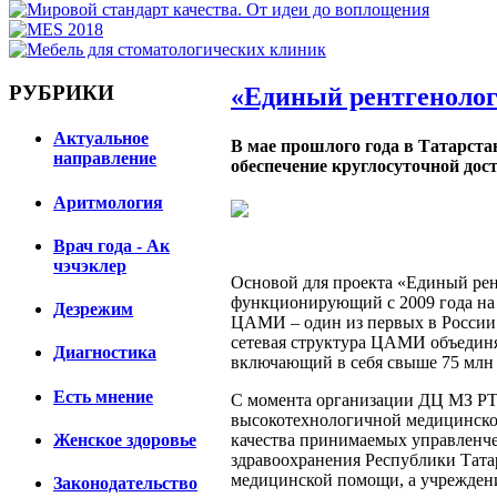
РУБРИКИ
«Единый рентгеноло
Актуальное
В мае прошлого года в Татарста
направление
обеспечение круглосуточной до
Аритмология
Врач года - Ак
чэчэклер
Основой для проекта «Единый ре
функционирующий с 2009 года на 
Дезрежим
ЦАМИ – один из первых в России 
сетевая структура ЦАМИ объединяе
Диагностика
включающий в себя свыше 75 млн
Есть мнение
С момента организации ДЦ МЗ РТ 
высокотехнологичной медицинско
качества принимаемых управленч
Женское здоровье
здравоохранения Республики Татар
медицинской помощи, а учреждения
Законодательство